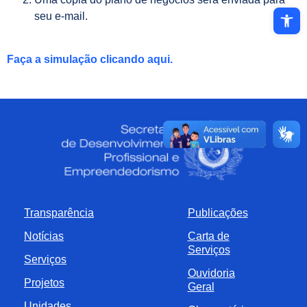
Abrir a ba
seu e-mail.
Faça a simulação clicando aqui.
Transparência
Publicações
Notícias
Carta de
Serviços
Serviços
Ouvidoria
Projetos
Geral
Unidades