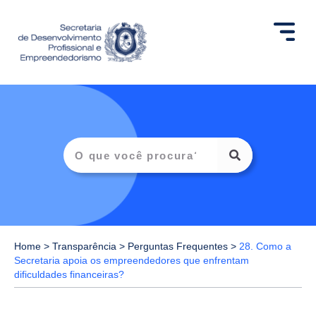
Home
>
Transparência
>
Perguntas Frequentes
>
28. Como a
Secretaria apoia os empreendedores que enfrentam
dificuldades financeiras?