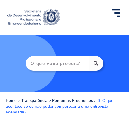
Home
>
Transparência
>
Perguntas Frequentes
>
6. O que
acontece se eu não puder comparecer a uma entrevista
agendada?