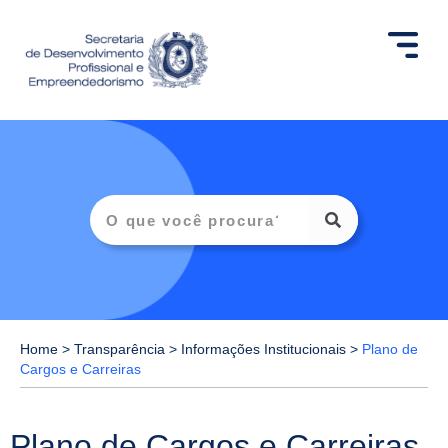
Home
>
Transparência
>
Informações Institucionais
>
Plano de
Cargos e Carreiras
Plano de Cargos e Carreiras