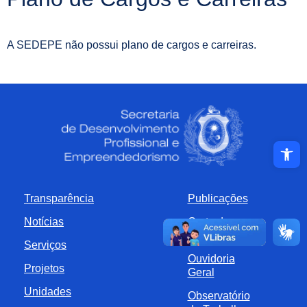
A SEDEPE não possui plano de cargos e carreiras.
Abrir a ba
Transparência
Publicações
Notícias
Carta de
Serviços
Serviços
Ouvidoria
Projetos
Geral
Unidades
Observatório