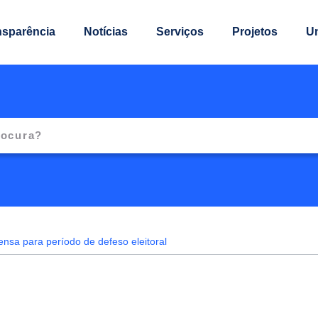
nsparência
Notícias
Serviços
Projetos
U
ensa para período de defeso eleitoral