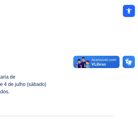
Abrir a ba
taria de
 4 de julho (sábado)
ados.