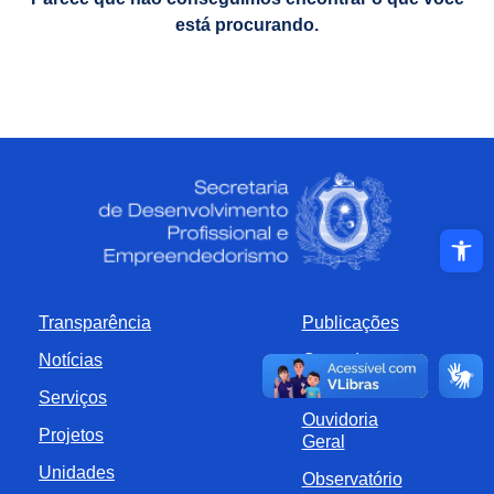
está procurando.
Abrir a ba
Transparência
Publicações
Notícias
Carta de
Serviços
Serviços
Ouvidoria
Projetos
Geral
Unidades
Observatório