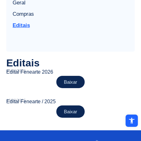
Geral
Compras
Editais
Editais
25/03/2026
Edital Fenearte 2026
Baixar
13/03/2025
Edital Fenearte / 2025
Baixar
Abrir a ba